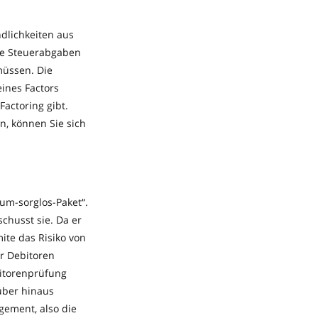
ndlichkeiten aus
die Steuerabgaben
müssen. Die
eines Factors
actoring gibt.
n, können Sie sich
dum-sorglos-Paket“.
chusst sie. Da er
te das Risiko von
er Debitoren
bitorenprüfung
über hinaus
ement, also die