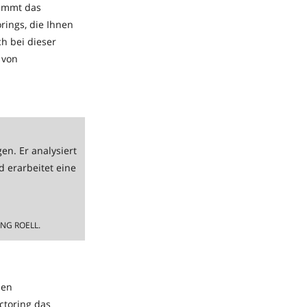
nimmt das
orings, die Ihnen
ch bei dieser
 von
en. Er analysiert
d erarbeitet eine
NG ROELL.
den
ctoring das