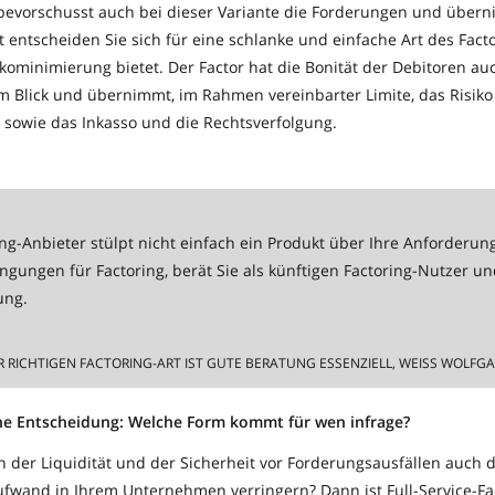
 bevorschusst auch bei dieser Variante die Forderungen und über
it entscheiden Sie sich für eine schlanke und einfache Art des Fact
ikominimierung bietet. Der Factor hat die Bonität der Debitoren au
im Blick und übernimmt, im Rahmen vereinbarter Limite, das Risiko
 sowie das Inkasso und die Rechtsverfolgung.
ing-Anbieter stülpt nicht einfach ein Produkt über Ihre Anforderung
ungen für Factoring, berät Sie als künftigen Factoring-Nutzer un
ung.
R RICHTIGEN FACTORING-ART IST GUTE BERATUNG ESSENZIELL, WEISS WOLFGA
ine Entscheidung: Welche Form kommt für wen infrage?
 der Liquidität und der Sicherheit vor Forderungsausfällen auch 
ufwand in Ihrem Unternehmen verringern? Dann ist Full-Service-Fa