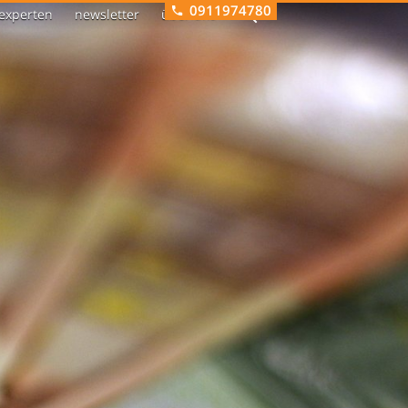
0911974780
experten
newsletter
über uns