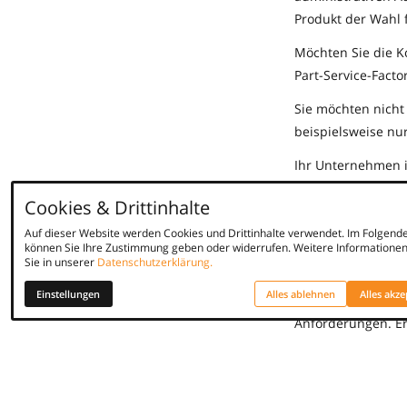
Produkt der Wahl f
Möchten Sie die K
Part-Service-Facto
Sie möchten nicht
beispielsweise nu
Ihr Unternehmen is
Zahlungen werden 
Cookies & Drittinhalte
Gewissens zu Inho
Auf dieser Website werden Cookies und Drittinhalte verwendet. Im Folgend
Fazit
können Sie Ihre Zustimmung geben oder widerrufen. Weitere Informationen
Sie in unserer
Datenschutzerklärung.
Wenn Sie sich die
Einstellungen
Alles ablehnen
Alles akze
gutes Stück weiter
Anforderungen. Er
Nutzer und erarbe
denn nur so lässt 