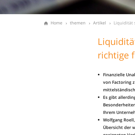
Home
themen
Artikel
Liquidität 
Liquiditä
richtige 
Finanzielle Una
von Factoring z
mittelständisc
Es gibt allerdi
Besonderheiten 
Ihrem Unterneh
Wolfgang Roell,
Übersicht der w
geeigneten Var