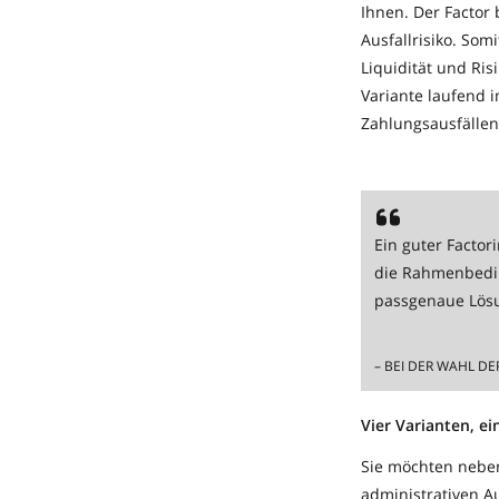
Ihnen. Der Factor
Ausfallrisiko. Som
Liquidität und Ris
Variante laufend 
Zahlungsausfällen
Ein guter Factor
die Rahmenbeding
passgenaue Lös
– BEI DER WAHL DE
Vier Varianten, e
Sie möchten neben
administrativen A