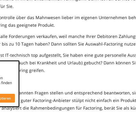
ür Sie.
ontrolle über das Mahnwesen lieber im eigenen Unternehmen beha
ring das geeignete Produkt.
 alle Forderungen verkaufen, weil manche Ihrer Debitoren Zahlung
r bis zu 10 Tagen haben? Dann sollten Sie Auswahl-Factoring nutze
t IT-technisch top aufgestellt, Sie haben eine gute personelle Au
täglich (auch bei Krankheit und Urlaub) gebucht? Dann können Si
use-Factoring greifen.
en
 finden
 oben genannten Fragen stellen und entsprechend beantworten, si
ptieren
. Aber ein guter Factoring-Anbieter stülpt nicht einfach ein Produk
 analysiert die Rahmenbedingungen für Factoring, berät Sie als kün
itet eine passgenaue Lösung. Sie müssen von Beginn an ein gutes
sich eine vertrauensvolle, langfristige Zusammenarbeit erfolgreich 