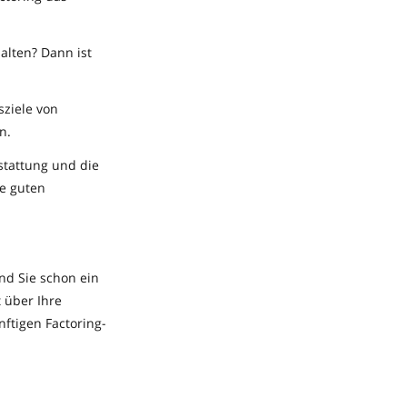
lten? Dann ist
sziele von
n.
sstattung und die
e guten
nd Sie schon ein
t über Ihre
ftigen Factoring-
 Gefühl haben,
gestalten.