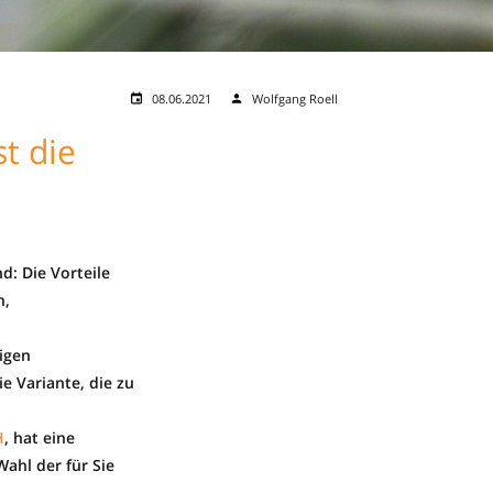
08.06.2021
Wolfgang Roell
st die
d: Die Vorteile
n,
ligen
e Variante, die zu
H
, hat eine
ahl der für Sie