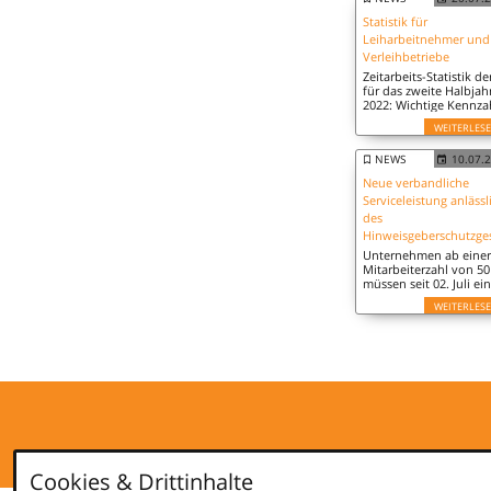
Statistik für
Leiharbeitnehmer und
Verleihbetriebe
Zeitarbeits-Statistik de
für das zweite Halbjah
2022: Wichtige Kennza
ist der Durchschnitt an
WEITERLES
sozialversicherungspfl
Zeitarbeitnehmern.
NEWS
10.07.
Neue verbandliche
Serviceleistung anlässl
des
Unternehmen ab einer
Mitarbeiterzahl von 50
müssen seit 02. Juli ei
interne Meldestelle für
WEITERLES
Hinweisgeber oder
sogenannte
Whistleblower einricht
Cookies & Drittinhalte