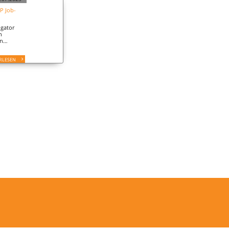
P Job-
igator
n
en
 das
sonal.
RLESEN