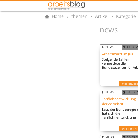
Home
themen
Artikel
Kategorie
news
NEWS
01.08.
Arbeitsmarkt im Juli
Steigende Zahlen
vermeldete die
Bundesagentur für Arb
(BA) in ihrem heutigen
Bericht zum deutsche
Arbeitsmarkt im Juli 20
WEITERLES
NEWS
31.07.
Tariflohnentwicklung 
der Zeitarbeit
Laut der Bundesregie
hat sich die
Tariflohnentwicklung 
der Zeitarbeit positiver
entwickelt als in der
WEITERLES
Gesamtwirtschaft.
NEWS
20.07.