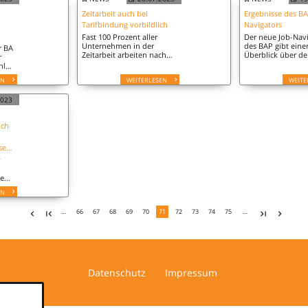
einen negativen Trend
hindeutet.
Zeitarbeit auch bei
Ergebnisse des BA
Tarifbindung vorbildlich
Navigators
Fast 100 Prozent aller
Der neue Job-Nav
Unternehmen in der
des BAP gibt eine
r BA
Zeitarbeit arbeiten nach
Überblick über d
r
Tarifverträgen. Im
Arbeitsmarkt und
hl
Vergleich zum letzten IAB-
gesuchte Fachper
EN
WEITERLESEN
WEITE
-Betriebs-Panel ein
ichtigen
außergewöhnlicher Wert.
2023
ich
Hinweisgeberschutzgesetzes
ne
EN
…
66
67
68
69
70
71
72
73
74
75
…
en.
Datenschutz
Impressum