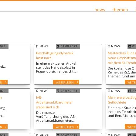
news
themen
2023
NEWS
01.08.2023
NEWS
01
Beschäftigungsdynamik
Masterclass KI des
lässt nach
Neue Geschäftsmo
mit dem KI-Trend
In einem aktuellen Artikel
eit
stellt das Handelsblatt in
Die kostenlose On
Frage, ob sich angesichts
Reihe des iGZ, die
n
steigender Arbeitslosigkeit
Themen rund um
23.
eine Trendwende am
Megatrend Künstl
EN
WEITERLESEN
WEITE
Arbeitsmarkt abzeichnet.
Intelligenz (KI) ein
geht am 15. Augu
2023
NEWS
28.07.2023
NEWS
27
in die nächste Ru
in
IAB-
Mehr erwerbstäti
Arbeitsmarktbarometer
Geflüchtete
stabilisiert sich
rung
Eine neue Studie 
Instituts für Arbe
Die neueste
in
und Berufsforschu
Veröffentlichung des IAB-
hat die Entwicklu
Arbeitsmarkbarometers
Erwerbstätigkeit 
zeigt einen Wert von 101,0
EN
WEITERLESEN
WEITE
Geflüchteten unte
Punkten, wobei
"Arbeitslosigkeit" auf
2023
NEWS
20.07.2023
NEWS
19