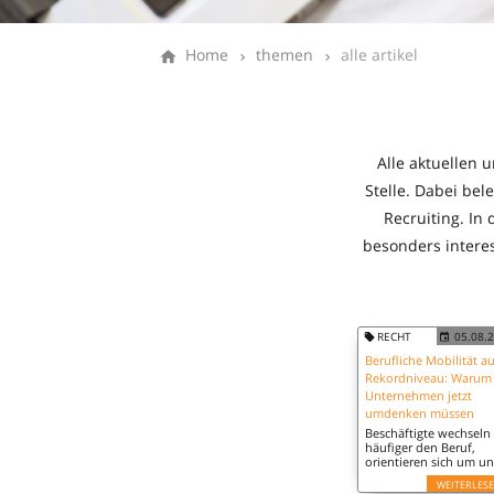
Home
themen
alle artikel
Alle aktuellen 
Stelle. Dabei be
Recruiting. In
besonders interes
RECHT
05.08.
Berufliche Mobilität au
Rekordniveau: Warum
Unternehmen jetzt
umdenken müssen
Beschäftigte wechseln
häufiger den Beruf,
orientieren sich um u
schlagen neue Wege ei
WEITERLES
Personaldienstleister