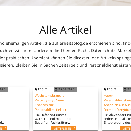
Alle Artikel
und ehemaligen Artikel, die auf arbeitsblog.de erschienen sind, find
leuchten wir unter anderem die Themen Recht, Datenschutz, Marketi
 der praktischen Übersicht können Sie direkt zu den Artikeln springe
sieren. Bleiben Sie in Sachen Zeitarbeit und Personaldienstleistung
2026
RECHT
29.07.2026
RECHT
22
f
Wachstumsbranche
Haben
Verteidigung: Neue
Personaldienstleis
Chancen für
Anspruch auf Aus
Personaldienstleister
über die Vergütu
Die Defence-Branche
Dr. Alexander Biss
wächst – und mit ihr der
ordnet eine aktue
nd
Bedarf an Fachkräften.
Entscheidung des
n.
Welche Rolle spielen
Landgerichts Köln 
EN
WEITERLESEN
WEITE
Personaldienstleister
sich mit der Durc