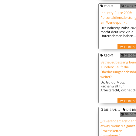
können dabei eine
RECHT
14.07.
wichtige Brücke zwisc
Unternehmen und
Industry Pulse 2026:
wechselbereiten
Personaldienstleistun
Beschäftigten bauen.
am Wendepunkt
Der Industry Pulse 202
macht deutlich: Viele
Unternehmen haben
ihren Weg bereits
eingeschlagen. Jetzt
WEITERLES
kommt es darauf an, i
konsequent
weiterzugehen.
RECHT
23.06.
Betriebsübergang bei
Kunden: Läuft die
Überlassungshöchstda
weiter?
Dr. Guido Motz,
Fachanwalt für
Arbeitsrecht, ordnet di
Schlussanträge des E
Generalanwalts ein.
WEITERLES
DIE BRANCHE
DIE BRA
09.06.
„KI verändert erst dan
etwas, wenn sie ganze
Prozessketten
übernimmt.“