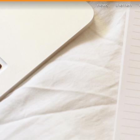
news
themen