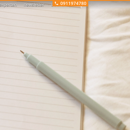
0911974780
experten
newsletter
über uns