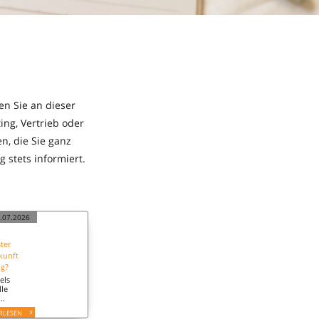
en Sie an dieser
ng, Vertrieb oder
n, die Sie ganz
 stets informiert.
.07.2026
ter
kunft
ng?
els
lle
ein, die
RLESEN
hsetzung