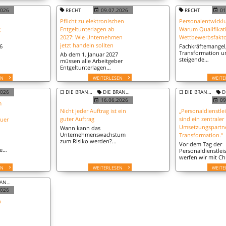
dabei?
von Honoraren in
2026
RECHT
09.07.2026
RECHT
01
hen
Personalvermittl
beschäftigt.
Pflicht zu elektronischen
Personalentwickl
g
Entgeltunterlagen ab
Warum Qualifikat
2027: Wie Unternehmen
Wettbewerbsfakto
jetzt handeln sollten
6
Fachkräftemangel
Transformation u
Ab dem 1. Januar 2027
steigende
müssen alle Arbeitgeber
Kundenanforder
Entgeltunterlagen
verändern den
elektronisch und
EN
WEITERLESEN
WEITE
hn
Arbeitsmarkt. Für
revisionssicher führen.
Personaldienstleis
Wir ordnen ein, was das
strategische
2026
DIE BRANCHE
DIE BRANCHE
DIE BRANCHE
D
für Unternehmen konkret
Personalentwickl
bedeutet.
16.06.2026
09
m
umso wichtiger.
Nicht jeder Auftrag ist ein
„Personaldienstlei
guter Auftrag
sind ein zentraler
uer
Umsetzungspartne
Wann kann das
Unternehmenswachstum
Transformation.“
zum Risiko werden?
Vor dem Tag der
Wolfgang Roell von EKF
e
Personaldienstleis
Finanz Frankfurt zeigt
uGH-
werfen wir mit Chr
typische Fallen für
Baumann einen Bl
Personaldienstleister auf.
EN
WEITERLESEN
WEITE
den Status quo s
die Chancen,
NCHE
Herausforderung
die Potenziale für
2026
Branche.
n