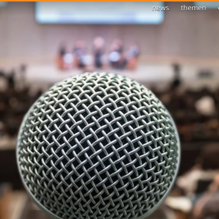
news
themen