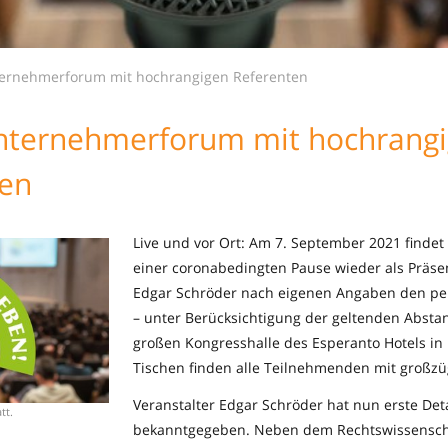
ternehmerforum mit hochrangigen Referenten
Unternehmerforum mit hochrang
ten
Live und vor Ort: Am 7. September 2021 finde
einer coronabedingten Pause wieder als Präsenz
Edgar Schröder nach eigenen Angaben den per
– unter Berücksichtigung der geltenden Absta
großen Kongresshalle des Esperanto Hotels in
Tischen finden alle Teilnehmenden mit großzü
Veranstalter Edgar Schröder hat nun erste De
tt.
bekanntgegeben. Neben dem Rechtswissenschaf