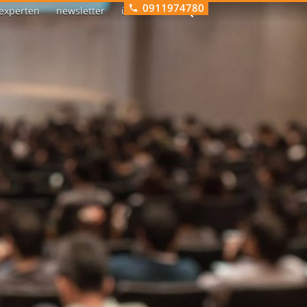
0911974780
experten
newsletter
über uns