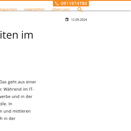
0911974780
experten
newsletter
über uns
12.09.2024
iten im
Das geht aus einer
he: Während im IT-
werbe und in der
lle. In
en und mittleren
h in der