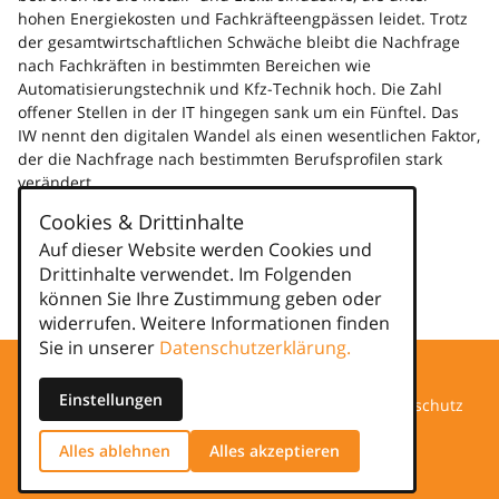
hohen Energiekosten und Fachkräfteengpässen leidet. Trotz
der gesamtwirtschaftlichen Schwäche bleibt die Nachfrage
nach Fachkräften in bestimmten Bereichen wie
Automatisierungstechnik und Kfz-Technik hoch. Die Zahl
offener Stellen in der IT hingegen sank um ein Fünftel. Das
IW nennt den digitalen Wandel als einen wesentlichen Faktor,
der die Nachfrage nach bestimmten Berufsprofilen stark
verändert.
Mehr dazu ...
Cookies & Drittinhalte
Auf dieser Website werden Cookies und
Kategorien
Drittinhalte verwendet. Im Folgenden
können Sie Ihre Zustimmung geben oder
news
widerrufen. Weitere Informationen finden
Sie in unserer
Datenschutzerklärung.
Einstellungen
Datenschutz
Alles ablehnen
Alles akzeptieren
Impressum