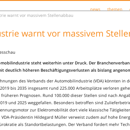
news
themen
trie warnt vor massivem Stellenabbau
strie warnt vor massivem Stell
gesschau
mobilindustrie steht weiterhin unter Druck. Der Branchenverban
it deutlich höheren Beschäftigungsverlusten als bislang angen
hnungen des Verbands der Automobilindustrie (VDA) könnten in d
 2019 bis 2035 insgesamt rund 225.000 Arbeitsplätze verloren geh
n früheren Prognosen. Rund 100.000 dieser Stellen sind nach Ang
2019 und 2025 weggefallen. Besonders betroffen sind Zulieferbetri
nnungsmotor zur Elektromobilität dort viele klassische Tätigkeite
. VDA-Präsidentin Hildegard Müller verweist zudem auf hohe Energi
rokratie als Standortbelastungen. Der Verband fordert mehr Techn