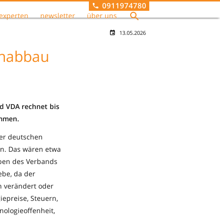
0911974780
experten
newsletter
über uns
13.05.2026
enabbau
d VDA rechnet bis
ommen.
er deutschen
en. Das wären etwa
aben des Verbands
ebe, da der
n verändert oder
epreise, Steuern,
ologieoffenheit,