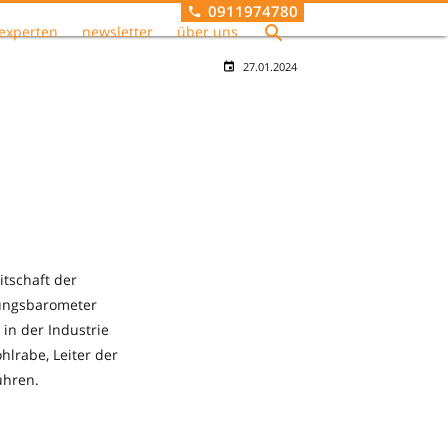
0911974780
experten
newsletter
über uns
27.01.2024
itschaft der
gungsbarometer
 in der Industrie
lrabe, Leiter der
ühren.