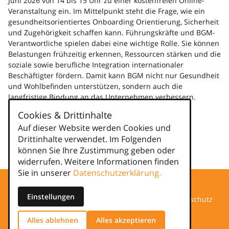
Juni 2026 von 14 bis 15 Uhr zu einer kostenfreien Online-
Veranstaltung ein. Im Mittelpunkt steht die Frage, wie ein
gesundheitsorientiertes Onboarding Orientierung, Sicherheit
und Zugehörigkeit schaffen kann. Führungskräfte und BGM-
Verantwortliche spielen dabei eine wichtige Rolle. Sie können
Belastungen frühzeitig erkennen, Ressourcen stärken und die
soziale sowie berufliche Integration internationaler
Beschäftigter fördern. Damit kann BGM nicht nur Gesundheit
und Wohlbefinden unterstützen, sondern auch die
langfristige Bindung an das Unternehmen verbessern.
weiterlesen
Cookies & Drittinhalte
Auf dieser Website werden Cookies und
Kategorien
Drittinhalte verwendet. Im Folgenden
können Sie Ihre Zustimmung geben oder
news
widerrufen. Weitere Informationen finden
Sie in unserer
Datenschutzerklärung.
Einstellungen
Datenschutz
Alles ablehnen
Alles akzeptieren
Impressum