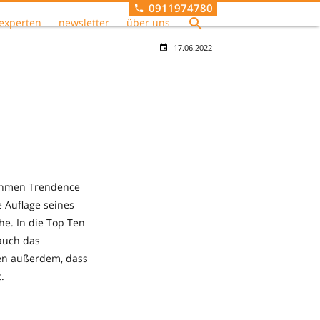
0911974780
experten
newsletter
über uns
17.06.2022
ehmen Trendence
 Auflage seines
he. In die Top Ten
auch das
gen außerdem, dass
.