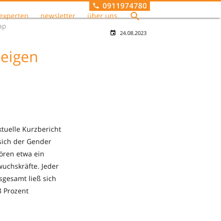
0911974780
experten
newsletter
über uns
ap
24.08.2023
zeigen
tuelle Kurzbericht
 sich der Gender
ören etwa ein
uchskräfte. Jeder
sgesamt ließ sich
8 Prozent