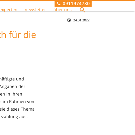
0911974780
experten
newsletter
über uns
24.01.2022
h für die
häftigte und
 Angaben der
en in ihren
es im Rahmen von
 sie dieses Thema
Bezahlung aus.