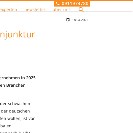
0911974780
experten
newsletter
über uns
18.04.2025
onjunktur
ernehmen in 2025
igen Branchen
d der schwachen
s der deutschen
fen wollen, ist von
obalen