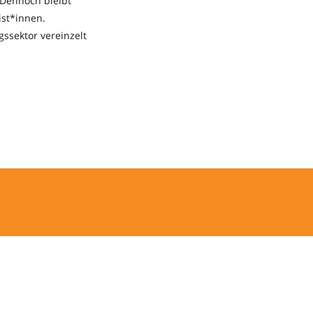
 Dennoch bleibt
ist*innen.
ssektor vereinzelt