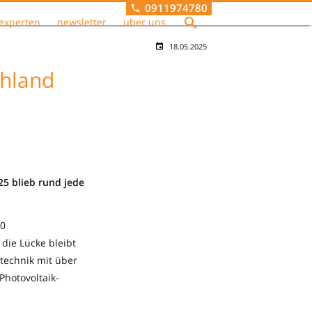
0911974780
experten
newsletter
über uns
18.05.2025
chland
5 blieb rund jede
00
 die Lücke bleibt
atechnik mit über
Photovoltaik-