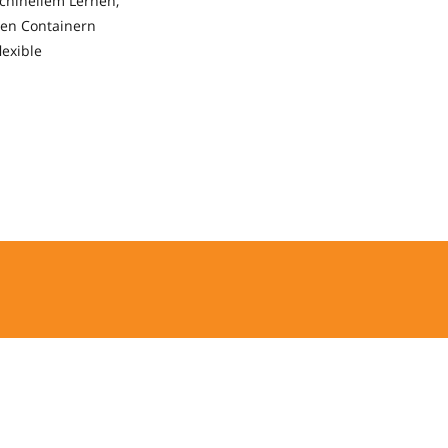
chinellem Lernen,
ten Containern
lexible