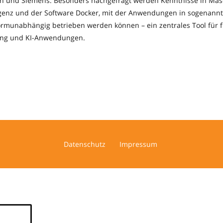
n und Siemens. Besonders nachgefragt werden Kenntnisse in Mas
ligenz und der Software Docker, mit der Anwendungen in sogenann
formunabhängig betrieben werden können – ein zentrales Tool für f
ung und KI-Anwendungen.
Datenschutz
Impressum