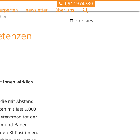
0911974780
experten
newsletter
über uns
chen
19.09.2025
petenzen
r*innen wirklich
 die mit Abstand
en mit fast 9.000
petenzmonitor der
len und Baden-
nen KI-Positionen,