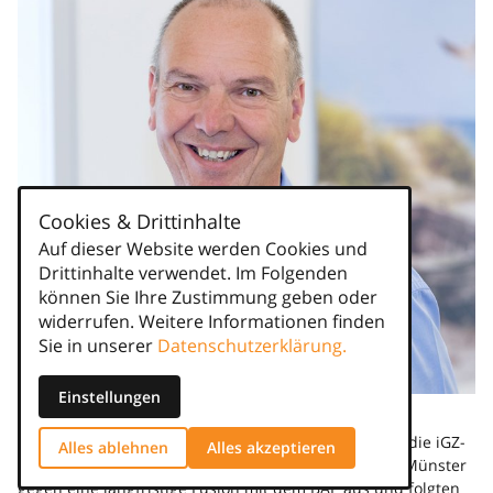
Cookies & Drittinhalte
Auf dieser Website werden Cookies und
Drittinhalte verwendet. Im Folgenden
können Sie Ihre Zustimmung geben oder
widerrufen. Weitere Informationen finden
Sie in unserer
Datenschutzerklärung.
Einstellungen
Edgar Schröder
Allerdings sprachen sich seinerzeit am 20. Juni 2013 die iGZ-
Alles ablehnen
Alles akzeptieren
Mitgliedsunternehmen auf dem Bundeskongress in Münster
gegen eine langfristige Fusion mit dem BAP aus und folgten