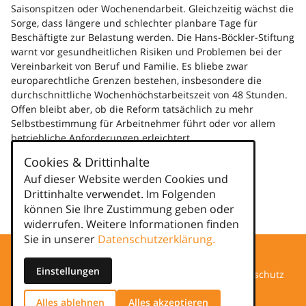
Saisonspitzen oder Wochenendarbeit. Gleichzeitig wächst die
Sorge, dass längere und schlechter planbare Tage für
Beschäftigte zur Belastung werden. Die Hans-Böckler-Stiftung
warnt vor gesundheitlichen Risiken und Problemen bei der
Vereinbarkeit von Beruf und Familie. Es bliebe zwar
europarechtliche Grenzen bestehen, insbesondere die
durchschnittliche Wochenhöchstarbeitszeit von 48 Stunden.
Offen bleibt aber, ob die Reform tatsächlich zu mehr
Selbstbestimmung für Arbeitnehmer führt oder vor allem
betriebliche Anforderungen erleichtert.
Weiterlesen
Cookies & Drittinhalte
Auf dieser Website werden Cookies und
Kategorien
Drittinhalte verwendet. Im Folgenden
können Sie Ihre Zustimmung geben oder
news
widerrufen. Weitere Informationen finden
Sie in unserer
Datenschutzerklärung.
Einstellungen
Datenschutz
Alles ablehnen
Alles akzeptieren
Impressum