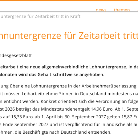
news
themen
ntergrenze für Zeitarbeit tritt in Kraft
untergrenze für Zeitarbeit tritt
ndesgesetzblatt
r Zeitarbeit eine neue allgemeinverbindliche Lohnuntergrenze.
In d
Monaten wird das Gehalt schrittweise angehoben.
nung über eine Lohnuntergrenze in der Arbeitnehmerüberlassung tr
mit müssen Leiharbeitnehmer*innen in Deutschland mindestens n
n entlohnt werden. Konkret orientiert sich die Verordnung an folg
gust 2026 beträgt das Mindeststundenentgelt 14,96 Euro. Ab 1. Sept
s auf 15,33 Euro, ab 1. April bis 30. September 2027 gelten 15,87 Eu
is Ende September 2027 und ist verpflichtend für inländische als 
ehmen, die Beschäftigte nach Deutschland entsenden.