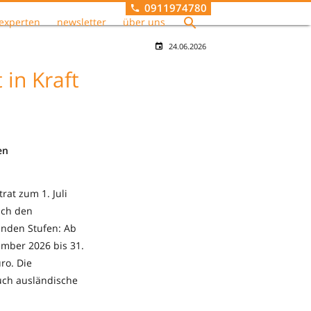
0911974780
experten
newsletter
über uns
24.06.2026
 in Kraft
en
at zum 1. Juli
ach den
enden Stufen: Ab
ember 2026 bis 31.
ro. Die
auch ausländische