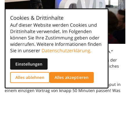
Cookies & Drittinhalte
Auf dieser Website werden Cookies und
Drittinhalte verwendet. Im Folgenden
können Sie Ihre Zustimmung geben oder
widerrufen. Weitere Informationen finden
Sie in unserer
Datenschutzerklärung.
„Wenn der Bedarf offiziell ist, hast du schon verloren.“
Apropos KI: Natürlich war künstliche Intelligenz eines der
Einstellungen
Fokusthemen im Rahmen des Summits. Mein persönliches
Highlight in diesem Zusammenhang: die Keynote von
Alles ablehnen
Alles akzeptieren
Schahab Hosseiny, CEO der Digital-Marketing- & Ad-
Technologie-Agentur Think11. Unglaublich, wie viel Input in
einem einzigen Vortrag von knapp 50 Minuten passen! Was
ich mitgenommen habe:
KI kann heute schon mehr, als nur Prozesse zu
automatisieren.
Sie erkennt Auftragschancen, bevor der Kunde überhaupt