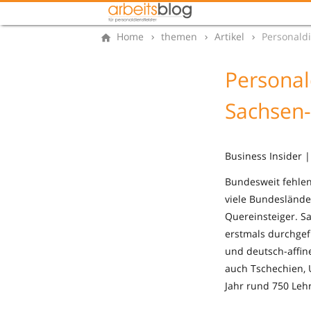
Home
themen
Artikel
Personaldi
Personal
Sachsen-
Business Insider |
Bundesweit fehle
viele Bundesländ
Quereinsteiger. Sa
erstmals durchgef
und deutsch-affi
auch Tschechien,
Jahr rund 750 Lehrk