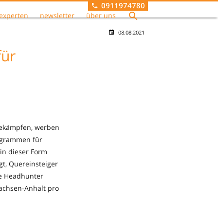
0911974780
experten
newsletter
über uns
08.08.2021
für
bekämpfen, werben
ogrammen für
 in dieser Form
t, Quereinsteiger
ie Headhunter
achsen-Anhalt pro