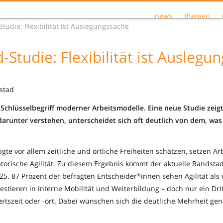
news
themen
tudie: Flexibilität ist Auslegungssache
-Studie: Flexibilität ist Auslegu
stad
als Schlüsselbegriff moderner Arbeitsmodelle. Eine neue Studie zeig
arunter verstehen, unterscheidet sich oft deutlich von dem, w
te vor allem zeitliche und örtliche Freiheiten schätzen, setzen A
torische Agilität. Zu diesem Ergebnis kommt der aktuelle Randstad
25. 87 Prozent der befragten Entscheider*innen sehen Agilität als
nvestieren in interne Mobilität und Weiterbildung – doch nur ein Drit
rbeitszeit oder -ort. Dabei wünschen sich die deutliche Mehrheit ge