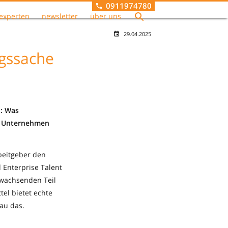
0911974780
experten
newsletter
über uns
29.04.2025
ngssache
t: Was
as Unternehmen
rbeitgeber den
 Enterprise Talent
 wachsenden Teil
tel bietet echte
nau das.