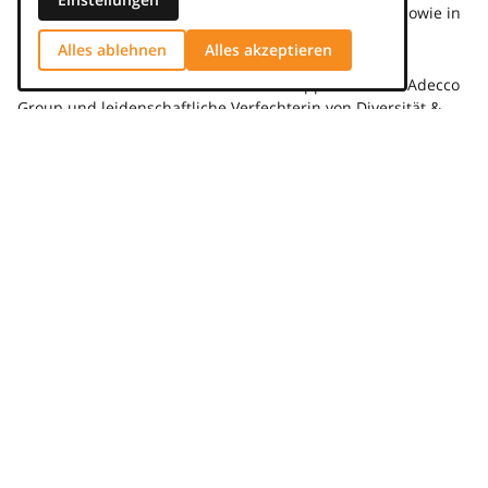
STAFFINGpro wird Einblicke in innovative Strategien sowie in
die Zukunft des Personalwesens geben.
Alles ablehnen
Alles akzeptieren
Nadine Schönwald
ist Head of Sales Support bei The Adecco
Group und leidenschaftliche Verfechterin von Diversität &
Inklusion im Sales-Bereich. Als Keynote Speakerin will sie
andere ermutigen, schwerbehinderten Menschen auf dem
Arbeitsmarkt eine Chance zu geben.
Erstmals in diesem Jahr haben Interessierte die Möglichkeit,
Tickets für das STAFFINGpro Pre-Event am 14. Oktober im
Kurhaus Wiesbaden zu erwerben. Dieses VIP-Event bietet die
Chance, bereits vorab mit Ausstellern, Speakern und anderen
Entscheidern in entspannter Atmosphäre in Austausch zu
treten.
Exklusiver Rabatt mit dem arbeitsblog-Gutschein
Als besonderes Angebot für arbeitsblog-Leser*innen gibt es
einen exklusiven Gutschein: Mit dem Code
„STP24_ARBEITSBLOG“ erhalten sie im
Ticketshop
ein