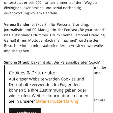
unterstützt er seit 2024 Unternehmen auf dem Weg zu
ökologisch, ökonomisch und sozial nachhaltig
verantwortungsvollem Handeln.
Verena Bender
ist Expertin für Personal Branding,
Journalistin und PR-Managerin. Ihr Podcast „Be your brand“
ist Deutschlands Nummer 1 zum Thema Personal Branding.
Gemäß ihrem Motto „Einfach mal machen!“ wird sie den
Besucher*innen mit praxisorientierten Ansätzen wertvolle
Impulse geben.
Simone Straub
, bekannt als „Der Personalberater Coach“,
bringt ihre 15-jährige Expertise im Executive Search und der
Cookies & Drittinhalte
Personalvermittlung ein: Mit fundiertem Fachwissen und
vielseitiger Praxiserfahrung liefert sie Einblicke in die
Auf dieser Website werden Cookies und
Herausforderungen und Erfolgsfaktoren der
Drittinhalte verwendet. Im Folgenden
Personalvermittlungsbranche.
können Sie Ihre Zustimmung geben oder
widerrufen. Weitere Informationen finden
Stephan Bahns
, Vorstand der DIS AG, verfügt über mehr als
Sie in unserer
Datenschutzerklärung.
16 Jahre Berufserfahrung in der
Personaldienstleistungsbranche. Sein Vortrag auf der
Einstellungen