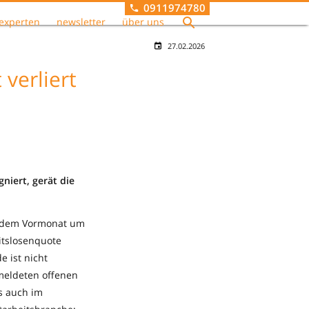
0911974780
experten
newsletter
über uns
27.02.2026
 verliert
niert, gerät die
er dem Vormonat um
eitslosenquote
e ist nicht
emeldeten offenen
ls auch im