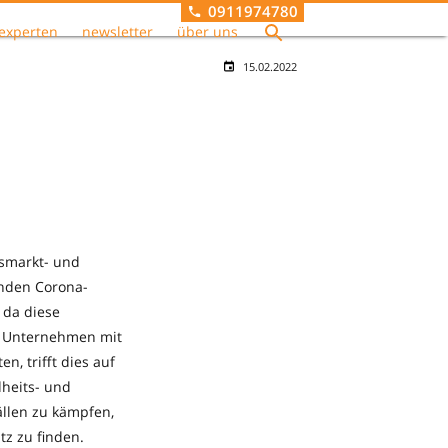
0911974780
experten
newsletter
über uns
15.02.2022
n
tsmarkt- und
enden Corona-
 da diese
r Unternehmen mit
, trifft dies auf
dheits- und
ällen zu kämpfen,
tz zu finden.