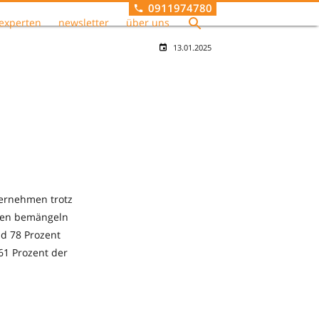
0911974780
experten
newsletter
über uns
13.01.2025
ternehmen trotz
gten bemängeln
d 78 Prozent
61 Prozent der