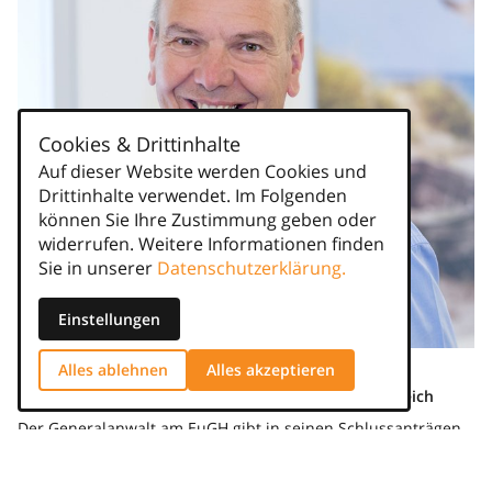
Cookies & Drittinhalte
Auf dieser Website werden Cookies und
Drittinhalte verwendet. Im Folgenden
können Sie Ihre Zustimmung geben oder
widerrufen. Weitere Informationen finden
Sie in unserer
Datenschutzerklärung.
Einstellungen
Edgar Schröder
Alles ablehnen
Alles akzeptieren
Abweichung? Ja, doch nur bei angemessenem Ausgleich
Der Generalanwalt am EuGH gibt in seinen Schlussanträgen
vom 14.07.2022 nur formal grünes Licht für die
Tariföffnungsklausel im AÜG, um von dem