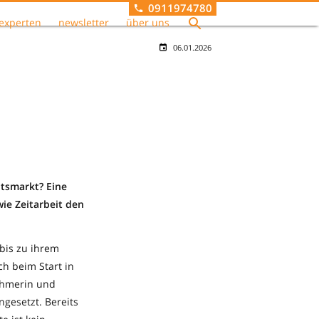
0911974780
experten
newsletter
über uns
06.01.2026
itsmarkt? Eine
wie Zeitarbeit den
 bis zu ihrem
h beim Start in
nehmerin und
gesetzt. Bereits