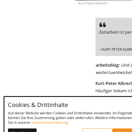
Kurt-Peter Albrecht
Zeitarbeit ist p
– KURT-PETER ALB
arbeitsblog:
Und d
weiterzuentwickel
Kurt-Peter Albrec
Häufiger bekam ic
sehr hoch lege – o
Cookies & Drittinhalte
ich mich hingegen
Auf dieser Website werden Cookies und Drittinhalte verwendet. Im Folgend
arbeitsblog:
Das i
können Sie Ihre Zustimmung geben oder widerrufen. Weitere Informationen
Sie in unserer
Datenschutzerklärung.
Zeitarbeit auch a