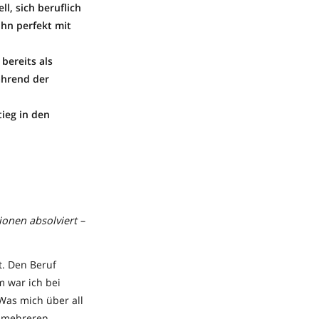
ell, sich beruflich
ihn perfekt mit
 bereits als
ährend der
ieg in den
ionen absolviert –
t. Den Beruf
m war ich bei
Was mich über all
i mehreren