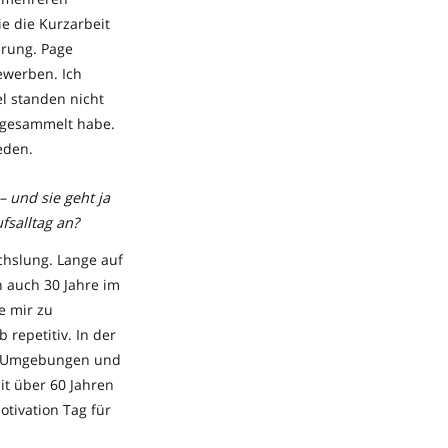
e die Kurzarbeit
erung. Page
bewerben. Ich
l standen nicht
e gesammelt habe.
eden.
 und sie geht ja
fsalltag an?
chslung. Lange auf
ch auch 30 Jahre im
e mir zu
 repetitiv. In der
n, Umgebungen und
t über 60 Jahren
otivation Tag für