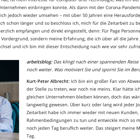
Unternehmen einbringen konnte. Als dann mit der Corona-Pandemi
ich jedoch wieder umsehen – mit über 50 Jahren eine Herausford
ch schon länger und so beschloss ich, mich für die Zeitarbeit zu 
erzlich empfangen und direkt eingestellt, denn: Für Page Personne
m Vordergrund, sondern meine Erfahrung, die ich über all die Jahr
hsel und ich bin mit dieser Entscheidung nach wie vor sehr zufri
arbeitsblog:
Das klingt nach einer spannenden Reise –
noch weiter. Was motiviert Sie und spornt Sie im Beru
Kurt-Peter Albrecht:
Ich bin ein großer Fan von Abwe
der Stelle zu treten, war noch nie meins. Klar hätte i
gleichen Unternehmen bleiben können, doch das wär
langweilig gewesen. Über kurz oder lang wird jeder Job
Zeitarbeit habe ich immer wieder mit neuen Kunde
Rahmenbedingungen zu tun und entwickle mich so mi
noch jeden Tag beruflich weiter. Das steigert meine M
Tag.