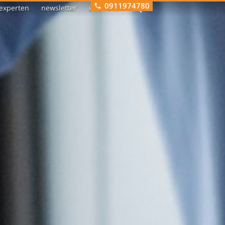
0911974780
experten
newsletter
über uns