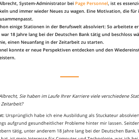
 Albrecht, System-Administrator bei
Page Personnel
, ist es essenzi
keln und immer wieder Neues zu wagen. Eine Motivation, die für 
 zusammenpasst.
chon einige Stationen in der Berufswelt absolviert: So arbeitete er
war 18 Jahre lang bei der Deutschen Bank tätig und beschloss w
e, einen Neuanfang in der Zeitarbeit zu starten.
nnel konnte er neue Perspektiven entdecken und den Wiedereinst
eistern.
Albrecht, Sie haben im Laufe Ihrer Karriere viele verschiedene Stat
Zeitarbeit?
ht:
Ursprünglich habe ich eine Ausbildung als Stuckateur absolvier
ings aufgrund gesundheitlicher Probleme hinter mir lassen. Seitde
bern tätig, unter anderem 18 Jahre lang bei der Deutschen Bank. 
t hat, ist mein Interesse für Computer und Technologie, was ich be