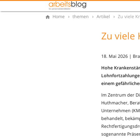
Home
themen
Artikel
Zu viele K
Zu viele
18. Mai 2026 | Br
Hohe Krankenständ
Lohnfortzahlungen
einem gefährliche
Im Zentrum der Di
Huthmacher, Berate
Unternehmen (KMU)
behandelt, bekämp
Rechtfertigungsdr
sogenannte Präsen