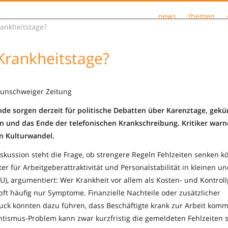
news
themen
rankheitstage?
 Krankheitstage?
aunschweiger Zeitung
e sorgen derzeit für politische Debatten über Karenztage, gekü
 und das Ende der telefonischen Krankschreibung. Kritiker warn
n Kulturwandel.
skussion steht die Frage, ob strengere Regeln Fehlzeiten senken k
r für Arbeitgeberattraktivität und Personalstabilität in kleinen un
, argumentiert: Wer Krankheit vor allem als Kosten- und Kontrol
ft häufig nur Symptome. Finanzielle Nachteile oder zusätzlicher
uck könnten dazu führen, dass Beschäftigte krank zur Arbeit komm
tismus-Problem kann zwar kurzfristig die gemeldeten Fehlzeiten 