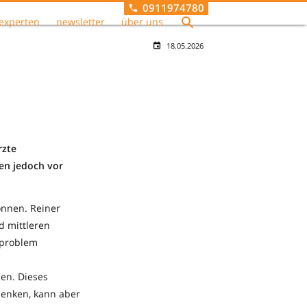
0911974780
experten
newsletter
über uns
18.05.2026
rzte
en jedoch vor
önnen. Reiner
d mittleren
lproblem
en. Dieses
senken, kann aber