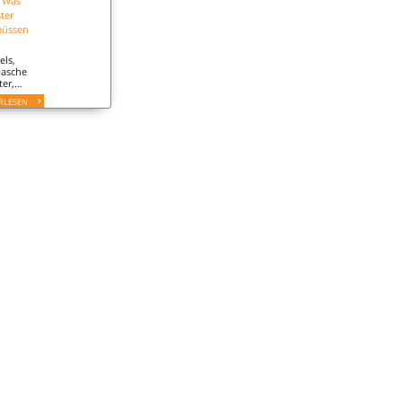
: Was
ter
müssen
els,
Hasche
ter,
nd
RLESEN
CMS
iten die
ten von
stern im