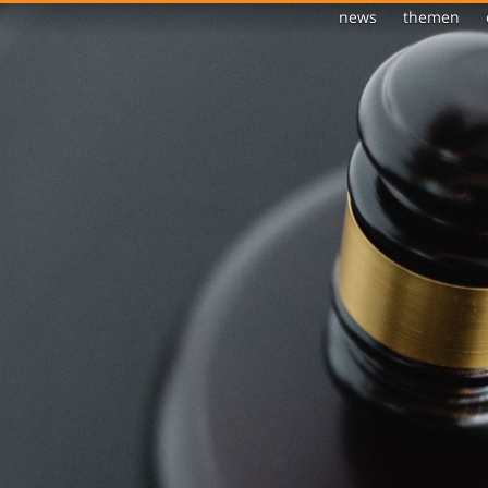
news
themen