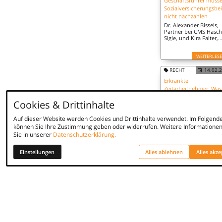
Geschäftsführer müss
Sozialversicherungsbei
nicht nachzahlen
Dr. Alexander Bissels,
Partner bei CMS Hasc
Sigle, und Kira Falter,
Rechtsanwältin bei C
Hasche Sigle, berichte
WEITERLES
über ein neues Urteil 
sogenannten "CGZP-Fal
Bereits 2016 hat Dr.
RECHT
14.02.
Bissels für den
Erkrankte
Geschäftsführer eines
Zeitarbeitnehmer: Was
Personaldienstleister
Cookies & Drittinhalte
rechtlich wissen müss
(1/2)
Auf dieser Website werden Cookies und Drittinhalte verwendet. Im Folgend
Dr. Alexander Bissels,
können Sie Ihre Zustimmung geben oder widerrufen. Weitere Informationen
Partner bei CMS Hasc
Sie in unserer
Datenschutzerklärung.
Sigle, und Kira Falter,
Rechtsanwältin und
WEITERLES
Fachanwältin für
Einstellungen
Alles ablehnen
Alles akze
Arbeitsrecht bei CMS
Hasche Sigle, arbeiten 
Rechte und Pflichten 
Personaldienstleistern
Umgang mit
arbeitsunfähig
erkrankten…