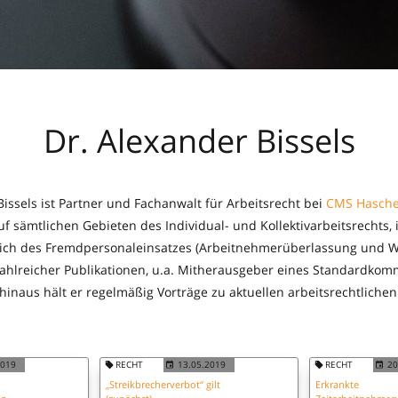
Dr. Alexander Bissels
Bissels ist Partner und Fachanwalt für Arbeitsrecht bei
CMS Hasche
 sämtlichen Gebieten des Individual- und Kollektivarbeitsrechts,
ich des Fremdpersonaleinsatzes (Arbeitnehmerüberlassung und We
 zahlreicher Publikationen, u.a. Mitherausgeber eines Standardk
hinaus hält er regelmäßig Vorträge zu aktuellen arbeitsrechtliche
2019
RECHT
13.05.2019
RECHT
20
„Streikbrecherverbot“ gilt
Erkrankte