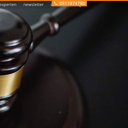
0911974780
experten
newsletter
über uns