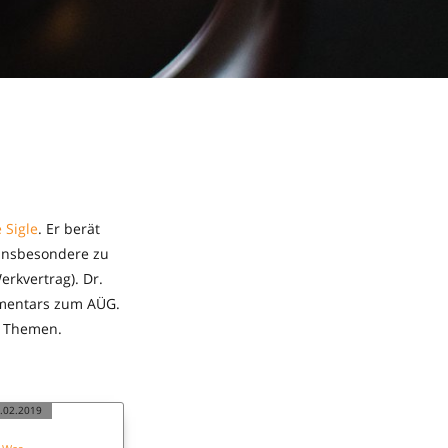
 Sigle
. Er berät
 insbesondere zu
rkvertrag). Dr.
ommentars zum AÜG.
n Themen.
.02.2019