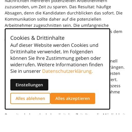
Nachrichten mehreren potenziellen Arbeitnehmern
zuzusenden, um Zeit zu sparen. Das Resultat: häufige
Absagen, denn die Kandidaten durchblicken das sofort. Die
Kommunikation sollte daher auf die potenziellen
Arbeitnehmer zugeschnitten sein. Die umfangreiche
Recherche kann dabei helfen, auf einzelne Punkte aus dem
Cookies & Drittinhalte
jeweiligen Lebenslauf einzugehen.
Auf dieser Website werden Cookies und
3. Ungeduld
Drittinhalte verwendet. Im Folgenden
Meist sind Unternehmen daran interessiert, zeitnah
können Sie Ihre Zustimmung geben oder
Mitarbeitende zu gewinnen. Die Gefahr dabei ist, schnell
widerrufen. Weitere Informationen finden
ungeduldig zu werden und auf Entscheidungen zu drängen.
Sie in unserer
Datenschutzerklärung.
Mitarbeitende sind jedoch oftmals bereits in einem festen
Arbeitsverhältnis und nicht an einem neuen interessiert.
Einstellungen
Active Sourcing ist daher ein langer Überzeugungsprozess
und erfordert viel Geduld. Regelmäßige Kontaktaufnahme
zeigt Interesse – zu viel wirkt abschreckend.
Alles ablehnen
Alles akzeptieren
4. Falsche Kanäle
Recruiter haben dank des digitalen Zeitalters die Möglichkeit,
auf zahlreiche Kommunikationskanäle zurückzugreifen, um
Kandidaten anzusprechen. Doch welcher ist nun der richtige