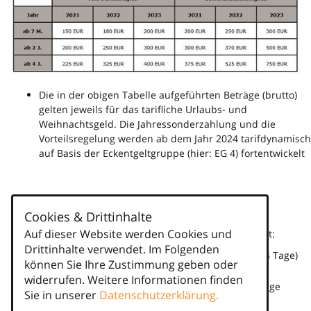
Die in der obigen Tabelle aufgeführten Beträge (brutto)
gelten jeweils für das tarifliche Urlaubs- und
Weihnachtsgeld. Die Jahressonderzahlung und die
Vorteilsregelung werden ab dem Jahr 2024 tarifdynamisch
auf Basis der Eckentgeltgruppe (hier: EG 4) fortentwickelt
Urlaubsanspruch:
Cookies & Drittinhalte
Mit Wirkung zum 1. Januar 2021 wird der tarifliche
Auf dieser Website werden Cookies und
Urlaubsanspruch der Zeitarbeitnehmer wie folgt erhöht:
Drittinhalte verwendet. Im Folgenden
Im ersten Beschäftigungsjahr: 25 Tage (bisher: 24 Tage)
können Sie Ihre Zustimmung geben oder
widerrufen. Weitere Informationen finden
Im zweiten und dritten Beschäftigungsjahr: 27 Tage
Sie in unserer
Datenschutzerklärung.
(bisher: 25 bzw. 26 Tage)