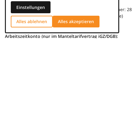
Einstellungen
Ab dem vierten Beschäftigungsjahr: 30 Tage (bisher: 28
Tage; ab dem fünften Beschäftigungsjahr: 30 Tage)
Alles ablehnen
Alles akzeptieren
Arbeitszeitkonto (nur im Manteltarifvertrag iGZ/DGB):
Jahresarbeitszeitkonto
Saldierung der Stunden von bis zu 150 Plus- und bis zu
105 Minusstunden möglich
Erfordernis einer sogenannten Nullstellung im
Kalenderjahr
Möglichkeit der Übertragung
Die Tarifparteien haben sich zudem darauf verständigt, dem
Bundesministerium für Arbeit und Soziales (BMAS)
vorzuschlagen, die in diesem Tarifabschluss vereinbarten