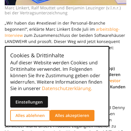
Marc Linkert, Ralf Mouttet und Benjamin Leuzinger (v.l.n.r.)
bei der Vertragsunterzeichnung
„Wir haben das #nextlevel in der Personal-Branche
begonnen!“, erklärte Marc Linkert Ende Juli im
arbeitsblog-
Interview
zum Zusammenschluss der beiden Softwarehäuser
LANDWEHR und prosoft. Dieser Weg wird jetzt konsequent
fortgesetzt – und auf den Schweizer Markt ausgeweitet:
Cookies & Drittinhalte
Wie der arbeitsblog exklusiv erfuhr, schließen sich
LANDWEHR und prosoft mit dem schweizerischen
Auf dieser Website werden Cookies und
Softwareanbieter BackOffice (Branchenlösung: Soprop)
Drittinhalte verwendet. Im Folgenden
zusammen! Dadurch wird die #nextlevel-Gruppe, in deren
können Sie Ihre Zustimmung geben oder
Hintergrund mit
LEA Partners ein schlagkräftiger Investor
widerrufen. Weitere Informationen finden
steht, mit über 350 Mitarbeitern und mehr als 3.500 Kunden
Sie in unserer
Datenschutzerklärung.
zu einem der größten Softwareanbieter für
Personaldienstleister Europas.
Einstellungen
Entsprechend begeistert zeigen sich Marc Linkert und Denny
Hölscher: „Für uns bedeutet dieser Schritt einen großen
Alles ablehnen
Alles akzeptieren
Zugewinn und wir freuen uns, dadurch nun auch dem
Schweizer Markt unsere Produkte zugänglich machen zu