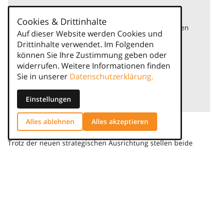
Cookies & Drittinhalte
Um externe Video-Inhalte anzuzeigen, benötigen
Auf dieser Website werden Cookies und
wir Ihre Einwilligung.
Drittinhalte verwendet. Im Folgenden
Weitere Informationen finden Sie in unserer
können Sie Ihre Zustimmung geben oder
Datenschutzerklärung.
widerrufen. Weitere Informationen finden
Sie in unserer
Datenschutzerklärung.
Einmal erlauben
Immer erlauben
Einstellungen
Alles ablehnen
Alles akzeptieren
Altbekannte bleiben am Steuer
Trotz der neuen strategischen Ausrichtung stellen beide
Unternehmen klar, dass die Entwicklung keiner Fusion
gleichkommt. Sowohl Compana als auch GermanPersonnel
behalten ihre Eigenständigkeit und die Hoheit über
Markenstrategie, Produktentwicklung und
Teamzusammensetzung. Auch die führenden Köpfe – Marco
Kainhuber und Axel Trompeter – sollen auf lange Sicht
Geschäftsführer und Gesellschafter bleiben. Compana-