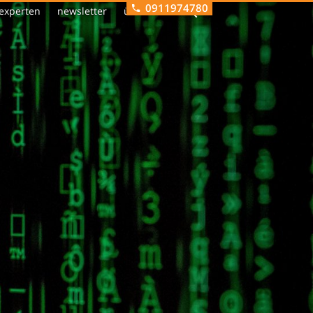
0911974780
experten
newsletter
über uns