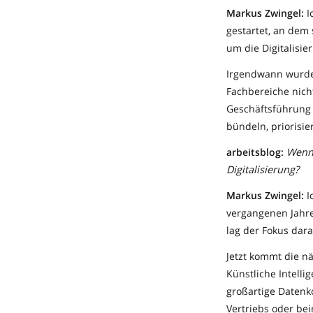
Markus Zwingel:
I
gestartet, an dem 
um die Digitalisie
Irgendwann wurde a
Fachbereiche nich
Geschäftsführung g
bündeln, priorisie
arbeitsblog:
Wenn 
Digitalisierung?
Markus Zwingel:
I
vergangenen Jahre
lag der Fokus dara
Jetzt kommt die n
Künstliche Intell
großartige Datenk
Vertriebs oder be