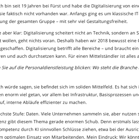
ch bin seit 19 Jahren bei Fürst und habe die Digitalisierung von ei
sie faktisch nicht vorhanden war. Anfangs ging es um klassische I
rung der gesamten Gruppe – mit sehr viel Gestaltungsfreiheit.
ber klar: Digitalisierung scheitert nicht an Technik, sondern an 
t wollen, geht nichts voran. Deshalb haben wir 2018 bewusst eine 
eschaffen. Digitalisierung betrifft alle Bereiche – und braucht eine
ren und auch durchsetzen kann. Für einen Mittelständler ist alles 
Sie auf die Personaldienstleistung blicken: Wo steht die Branche 
ch würde sagen, sie befindet sich im soliden Mittelfeld. Es hat sich
n enorm viel getan, vor allem bei Infrastruktur, Basisprozessen u
uf, interne Abläufe effizienter zu machen.
ächste Stufe: Daten. Viele Unternehmen sammeln sie, aber nutzen 
igenz gibt diesem Thema gerade enormen Schub. Denn erstmals las
ompetenz durch KI sinnvollen Schlüsse ziehen, etwa bei der Ausri
im optimalen Einsatz von Mitarbeitenden. Mein Eindruck: Wir kön