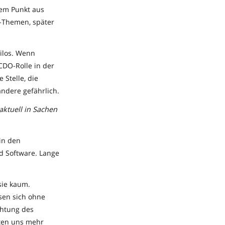
nem Punkt aus
T-Themen, später
Silos. Wenn
CDO-Rolle in der
 Stelle, die
andere gefährlich.
aktuell in Sachen
 in den
nd Software. Lange
sie kaum.
sen sich ohne
chtung des
nten uns mehr