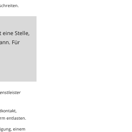
schreiten.
 eine Stelle,
ann. Für
nstleister
tkontakt,
orm entlasten.
nigung, einem