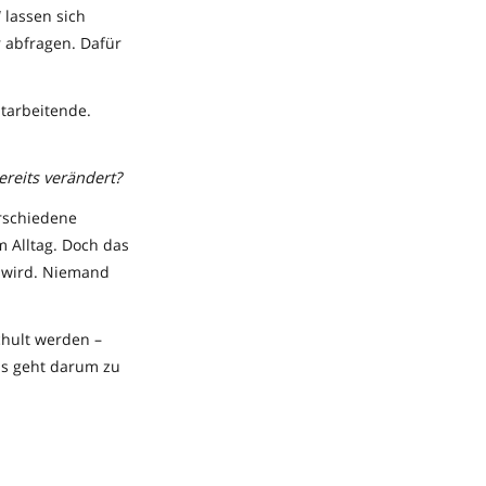
 lassen sich
r abfragen. Dafür
itarbeitende.
ereits verändert?
erschiedene
m Alltag. Doch das
t wird. Niemand
chult werden –
Es geht darum zu
Ethik ist dabei
nd Fairness
eidungen