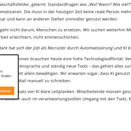
eschäftsfelder, gelernt: Standardfragen wie „Wo? Wann? Wie viel?“
matisieren. Die muss in der heutigen Zeit keine reale Person meh
stbar und kann an anderen Stellen sinnvoller genutzt werden.
Es geht nicht darum, Menschen zu ersetzen. Wir suchen weiterhin M
rbeit erleichtern, nicht entmenschlichen.
tark hat sich der Job als Recruiter durch Automatisierung und KI b
ecruiter*innen brauchen heute eine hohe Technologieaffinität. V
cial Media Ansprache und ständig neue Tools – das gehört alles zu
en
 komplett allein bewältigen. Wir erwarten sogar, dass KI genutz
 finden
en, jede E-Mail manuell zu schreiben.
ht der Einsatz von KI klare Leitplanken. Mitarbeitende müssen ges
ptieren
ch, sondern auch im verantwortungsvollen Umgang mit den Tools. 
nterstützen darf und wo menschliches Urteil unverzichtbar bleibt. 
sondern eine zentrale Voraussetzung: Transparenz, Datenschutz u
g an mitgedacht werden, gerade in einem Umfeld, in dem Entsch
irkungen auf Menschen und ihre beruflichen Perspektiven haben.