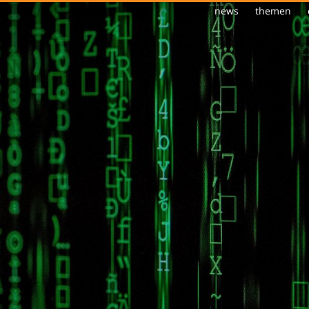
news
themen