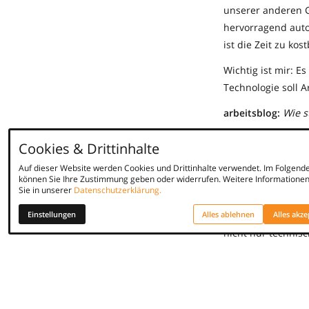
unserer anderen G
hervorragend auto
ist die Zeit zu ko
Wichtig ist mir: 
Technologie soll A
arbeitsblog:
Wie s
Markus Zwingel:
R
Cookies & Drittinhalte
Stellenportale, So
Auf dieser Website werden Cookies und Drittinhalte verwendet. Im Folgend
muss niemand mehr
können Sie Ihre Zustimmung geben oder widerrufen. Weitere Informationen
kann es sich leist
Sie in unserer
Datenschutzerklärung.
Gleichzeitig brauc
Einstellungen
Alles ablehnen
Alles akze
nicht nur technis
verstehen, wo KI u
kein Randaspekt, 
müssen von Anfan
unmittelbare Ausw