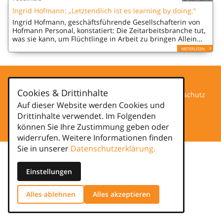
Ingrid Hofmann: „Letztendlich ist es learning by doing.“
Ingrid Hofmann, geschäftsführende Gesellschafterin von
Hofmann Personal, konstatiert: Die Zeitarbeitsbranche tut,
was sie kann, um Flüchtlinge in Arbeit zu bringen Allein
mit Geflüchteten wird sich der Fachkräftemangel nicht
WEITERLESEN
beseitigen lassen –…
Cookies & Drittinhalte
Datenschutz
Auf dieser Website werden Cookies und
Drittinhalte verwendet. Im Folgenden
Impressum
können Sie Ihre Zustimmung geben oder
widerrufen. Weitere Informationen finden
Sie in unserer
Datenschutzerklärung.
Einstellungen
Alles ablehnen
Alles akzeptieren