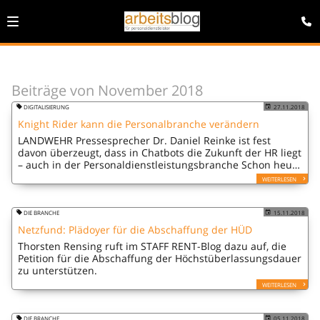
Beiträge von November 2018
DIGITALISIERUNG
27.11.2018
Knight Rider kann die Personalbranche verändern
LANDWEHR Pressesprecher Dr. Daniel Reinke ist fest
davon überzeugt, dass in Chatbots die Zukunft der HR liegt
– auch in der Personaldienstleistungsbranche Schon heute
kommunizieren wir häufiger als gedacht mit künstlichen
WEITERLESEN
Gesprächspartnern in…
DIE BRANCHE
15.11.2018
Netzfund: Plädoyer für die Abschaffung der HÜD
Thorsten Rensing ruft im STAFF RENT-Blog dazu auf, die
Petition für die Abschaffung der Höchstüberlassungsdauer
zu unterstützen.
WEITERLESEN
DIE BRANCHE
05.11.2018