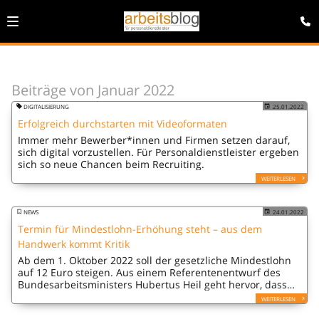
Beiträge von Januar 2022
DIGITALISIERUNG
25.01.2022
Erfolgreich durchstarten mit Videoformaten
Immer mehr Bewerber*innen und Firmen setzen darauf,
sich digital vorzustellen. Für Personaldienstleister ergeben
sich so neue Chancen beim Recruiting.
WEITERLESEN
NEWS
24.01.2022
Termin für Mindestlohn-Erhöhung steht – aus dem
Handwerk kommt Kritik
Ab dem 1. Oktober 2022 soll der gesetzliche Mindestlohn
auf 12 Euro steigen. Aus einem Referentenentwurf des
Bundesarbeitsministers Hubertus Heil geht hervor, dass
rund 6,2 Millionen Beschäftigte davon profitieren werden.
WEITERLESEN