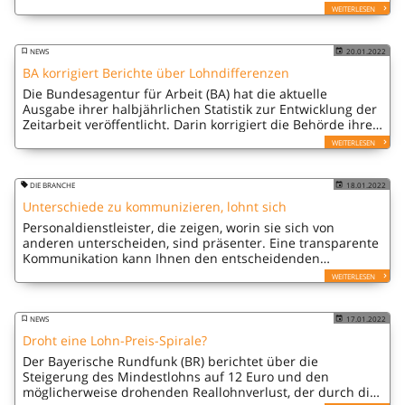
WEITERLESEN
NEWS
20.01.2022
BA korrigiert Berichte über Lohndifferenzen
Die Bundesagentur für Arbeit (BA) hat die aktuelle
Ausgabe ihrer halbjährlichen Statistik zur Entwicklung der
Zeitarbeit veröffentlicht. Darin korrigiert die Behörde ihre
Berichte über Lohndifferenzen zwischen
WEITERLESEN
Stammbeschäftigten und…
DIE BRANCHE
18.01.2022
Unterschiede zu kommunizieren, lohnt sich
Personaldienstleister, die zeigen, worin sie sich von
anderen unterscheiden, sind präsenter. Eine transparente
Kommunikation kann Ihnen den entscheidenden
Wettbewerbsvorteil verschaffen.
WEITERLESEN
NEWS
17.01.2022
Droht eine Lohn-Preis-Spirale?
Der Bayerische Rundfunk (BR) berichtet über die
Steigerung des Mindestlohns auf 12 Euro und den
möglicherweise drohenden Reallohnverlust, der durch die