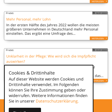
Inflation hervorgerufen werden könnte.
WEITERLESEN
NEWS
16.01.2022
Mehr Personal, mehr Lohn
In der ersten Hälfte des Jahres 2022 wollen die meisten
größeren Unternehmen in Deutschland mehr Personal
einstellen. Das ergibt eine Umfrage des
Personaldienstleisters Randstad.
WEITERLESEN
NEWS
15.01.2022
Unklarheit in der Pflege: Wie wird sich die Impfpflicht
auswirken?
Stellen in der Pflege sind weiterhin überproportional
unbesetzt. In Thüringen beispielsweise waren 2021
Cookies & Drittinhalte
gemeldete Stellen durchschnittlich 236 Tage vakant, das
Auf dieser Website werden Cookies und
war ein Minus von 22 Tagen im Vergleich zum Vorjahr.
WEITERLESEN
Drittinhalte verwendet. Im Folgenden
können Sie Ihre Zustimmung geben oder
1
2
widerrufen. Weitere Informationen finden
Sie in unserer
Datenschutzerklärung.