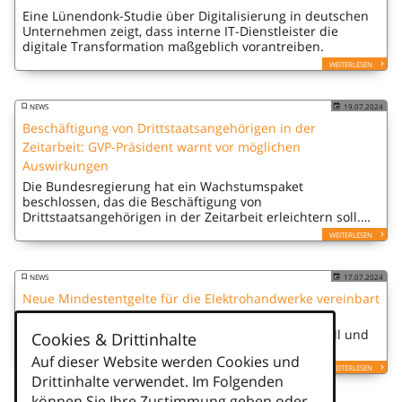
Eine Lünendonk-Studie über Digitalisierung in deutschen
Unternehmen zeigt, dass interne IT-Dienstleister die
digitale Transformation maßgeblich vorantreiben.
WEITERLESEN
NEWS
19.07.2024
Beschäftigung von Drittstaatsangehörigen in der
Zeitarbeit: GVP-Präsident warnt vor möglichen
Auswirkungen
Die Bundesregierung hat ein Wachstumspaket
beschlossen, das die Beschäftigung von
Drittstaatsangehörigen in der Zeitarbeit erleichtern soll.
GVP-Präsident Christian Baumann warnt jedoch, dass
WEITERLESEN
darin enthaltene Vorgaben wie Equal Pay und eine…
NEWS
17.07.2024
Neue Mindestentgelte für die Elektrohandwerke vereinbart
Ab 1. Januar 2025 erhalten die Beschäftigten der
Elektrohandwerke höhere Mindestentgelte. IG Metall und
Cookies & Drittinhalte
der Zentralverband der Deutschen Elektro- und
Auf dieser Website werden Cookies und
Informationstechnischen Handwerke (ZVEH) haben sich auf
WEITERLESEN
einen neuen Tarifvertrag geeinigt.
Drittinhalte verwendet. Im Folgenden
können Sie Ihre Zustimmung geben oder