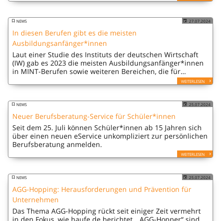
NEWS
27.07.2024
In diesen Berufen gibt es die meisten
Ausbildungsanfänger*innen
Laut einer Studie des Instituts der deutschen Wirtschaft
(IW) gab es 2023 die meisten Ausbildungsanfänger*innen
in MINT-Berufen sowie weiteren Bereichen, die für
Digitalisierung und ökologische Transformation zentral
WEITERLESEN
sind.
NEWS
25.07.2024
Neuer Berufsberatung-Service für Schüler*innen
Seit dem 25. Juli können Schüler*innen ab 15 Jahren sich
über einen neuen eService unkompliziert zur persönlichen
Berufsberatung anmelden.
WEITERLESEN
NEWS
25.07.2024
AGG-Hopping: Herausforderungen und Prävention für
Unternehmen
Das Thema AGG-Hopping rückt seit einiger Zeit vermehrt
in den Fokus, wie haufe.de berichtet. „AGG-Hopper“ sind