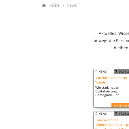
Home
news
Aktuelles, Wiss
bewegt die Person
bleiben
NEWS
20.03.
Mitteldeutschland im
Wandel
Wie stark haben
Digitalisierung,
Demografie und
wirtschaftliche
Verschiebungen den
WEITERLES
Arbeitsmarkt in
Mitteldeutschland
verändert? Eine aktuel
NEWS
17.03.
IAB-Studie zeichnet di
Bauernverband:
wichtigsten
Mindestlohn-Abschlag
Entwicklungen der
vergangenen Jahre na