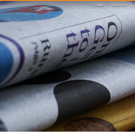
news
themen