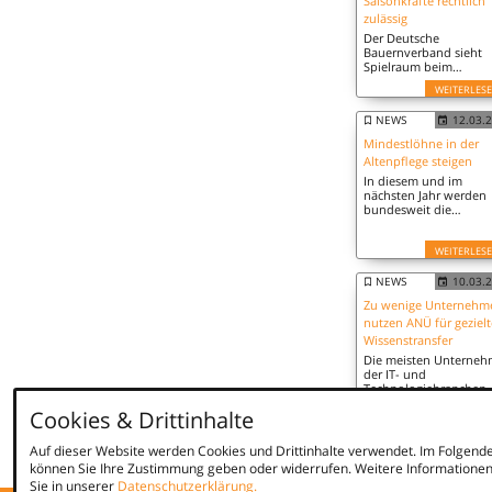
Saisonkräfte rechtlich
und blickt zugleich au
zulässig
Der Deutsche
Bauernverband sieht
Spielraum beim
Mindestlohn für
WEITERLES
Saisonarbeitskräfte. Ei
branchenspezifische
NEWS
12.03.
Abweichung sei rechtl
möglich, so das Ergebn
Mindestlöhne in der
eines Gutachtens.
Altenpflege steigen
In diesem und im
nächsten Jahr werden
bundesweit die
Mindestlöhne für
Beschäftigte in der
WEITERLES
Altenpflege steigen.
Zugleich sollen
Pflegekräfte mehr
NEWS
10.03.
Befugnisse erhalten.
Zu wenige Unternehm
nutzen ANÜ für geziel
Wissenstransfer
Die meisten Unterne
der IT- und
Technologiebranchen
setzen die Expertise v
WEITERLES
Cookies & Drittinhalte
Zeitarbeitenden
überwiegend operativ 
Zu selten jedoch verbl
Auf dieser Website werden Cookies und Drittinhalte verwendet. Im Folgend
das externe Fachwisse
können Sie Ihre Zustimmung geben oder widerrufen. Weitere Informationen
dauerhaft in der
Sie in unserer
Datenschutzerklärung.
Organisation.