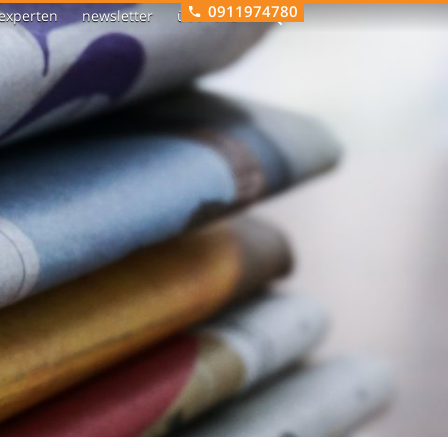
0911974780
experten
newsletter
über uns