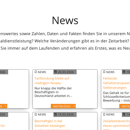
News
enswertes sowie Zahlen, Daten und Fakten finden Sie in unserem 
aldienstleistung? Welche Veränderungen gibt es in der Zeitarbeit
 Sie immer auf dem Laufenden und erfahren als Erstes, was es Neu
2026
NEWS
20.03.2026
NEWS
19
Tarifbindung bleibt auf
Fehlende
niedrigem Niveau
Gehaltstransparen
Stellenanzeigen
Nur knapp die Hälfte der
Beschäftigten in
Das Gehalt ist für 
Deutschland arbeitet in
Schlüsselkriterium
tarifgebundenen
Bewerbung – tro
Betrieben. Nach Angaben
bleibt es meist im
EN
WEITERLESEN
WEITE
des Statistischen
Dunkeln. In 78 Pr
Bundesamts lag die
der Stellenanzeig
le
Tarifbindung 2025 bei 49
2026
NEWS
15.03.2026
NEWS
14
nennen Arbeitgeb
e
Prozent und damit auf
weder ein konkre
Beschäftigte in der
Zeitarbeitsbranche
dem Niveau der Vorjahre.
Gehalt noch eine
 für
Zeitarbeit bestätigen
etwas optimistisc
Gehaltsspanne.
ch