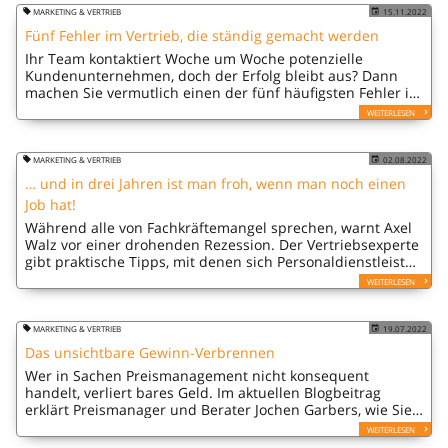
MARKETING & VERTRIEB
15.11.2022
Fünf Fehler im Vertrieb, die ständig gemacht werden
Ihr Team kontaktiert Woche um Woche potenzielle
Kundenunternehmen, doch der Erfolg bleibt aus? Dann
machen Sie vermutlich einen der fünf häufigsten Fehler im
Vertrieb. Welche das sind und wie Sie sie vermeiden,
WEITERLESEN
erklärt Axel Walz.
MARKETING & VERTRIEB
02.08.2022
… und in drei Jahren ist man froh, wenn man noch einen
Job hat!
Während alle von Fachkräftemangel sprechen, warnt Axel
Walz vor einer drohenden Rezession. Der Vertriebsexperte
gibt praktische Tipps, mit denen sich Personaldienstleister
auf eine neue Krise vorbereiten können.
WEITERLESEN
MARKETING & VERTRIEB
19.07.2022
Das unsichtbare Gewinn-Verbrennen
Wer in Sachen Preismanagement nicht konsequent
handelt, verliert bares Geld. Im aktuellen Blogbeitrag
erklärt Preismanager und Berater Jochen Garbers, wie Sie
Fehler vermeiden und Ihre Gewinne maximieren.
WEITERLESEN