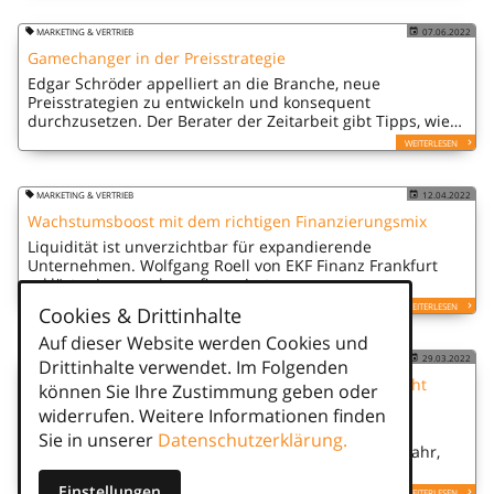
MARKETING & VERTRIEB
07.06.2022
Gamechanger in der Preisstrategie
Edgar Schröder appelliert an die Branche, neue
Preisstrategien zu entwickeln und konsequent
durchzusetzen. Der Berater der Zeitarbeit gibt Tipps, wie
sich der „besondere Service zum Nulltarif“ abschaffen
WEITERLESEN
lässt.
MARKETING & VERTRIEB
12.04.2022
Wachstumsboost mit dem richtigen Finanzierungsmix
Liquidität ist unverzichtbar für expandierende
Unternehmen. Wolfgang Roell von EKF Finanz Frankfurt
erklärt, wie man clever finanziert.
WEITERLESEN
Cookies & Drittinhalte
Auf dieser Website werden Cookies und
MARKETING & VERTRIEB
29.03.2022
Drittinhalte verwendet. Im Folgenden
Mindestlohn 12 Euro – eine Chance, die (wieder) nicht
können Sie Ihre Zustimmung geben oder
genutzt werden wird
widerrufen. Weitere Informationen finden
Vertriebsexperte Axel Walz sieht vor allem durch
Sie in unserer
Datenschutzerklärung.
Unternehmen, die Dumpingpreise aufrufen, die Gefahr,
eine Chance zu verpassen.
Einstellungen
WEITERLESEN